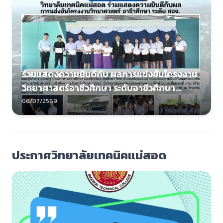
ร่วมแสดงความยินดีกับ ผลการแข่งขันโครงงาน
วิทยาศาสตร์อาชีวศึกษา ระดับอาชีวศึกษา
(สอจ.)
06/07/2569
ประกาศวิทยาลัยเทคนิคแม่สอด