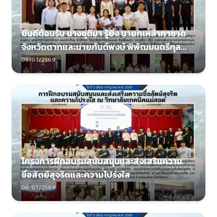
ยินดีต้อนรับ นางชุติมา รู้ยิ่ง นายกเหล่ากาชาด
จังหวัดตากและนายกันต์พงษ์ พิพัฒมนตรีกุล
นายอำเภอแม่สอด พร้อมคณะ
06/07/2569
โครงการฝึกอบรมสนับสนุนและส่งเสริมความ
ซื่อสัตย์สุจริตและความโปร่งใส
06/07/2569