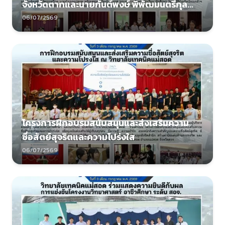
จังหวัดตากและนายกันต์พงษ์ พิพัฒมนตรีกุล
นายอำเภอแม่สอด พร้อมคณะ
06/07/2569
โครงการฝึกอบรมสนับสนุนและส่งเสริมความ
ซื่อสัตย์สุจริตและความโปร่งใส
06/07/2569