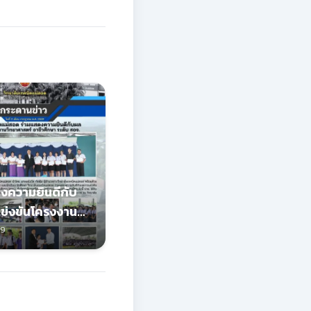
งความยินดีกับ
ข่งขันโครงงาน
สตร์อาชีวศึกษา
69
ชีวศึกษา (สอจ.)