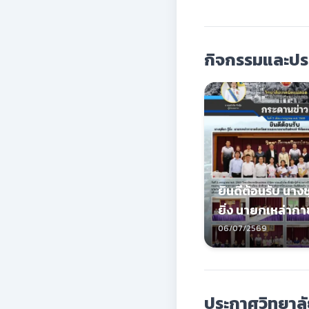
กิจกรรมและประ
ยินดีต้อนรับ นางชุต
ยิ่ง นายกเหล่าก
จังหวัดตากและนา
06/07/2569
พงษ์ พิพัฒมนตรี
อำเภอแม่สอด พ
ประกาศวิทยาล