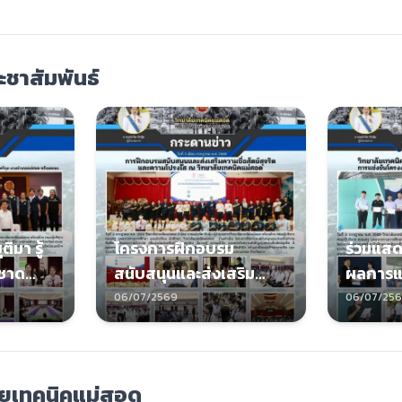
ชาสัมพันธ์
ิมา รู้
โครงการฝึกอบรม
ร่วมแสด
าชาด
สนับสนุนและส่งเสริม
ผลการแ
ยกันต์
ความซื่อสัตย์สุจริตและ
วิทยาศา
06/07/2569
06/07/25
กุล นาย
ความโปร่งใส
ระดับอา
ร้อมคณะ
ัยเทคนิคแม่สอด