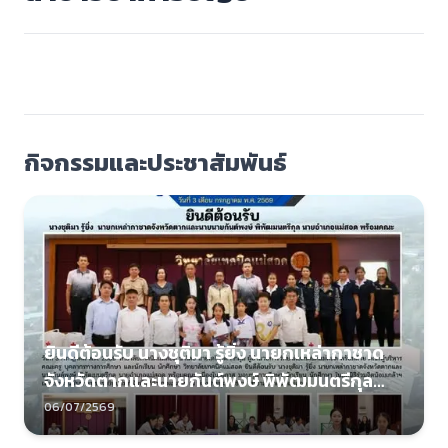
กิจกรรมและประชาสัมพันธ์
ยินดีต้อนรับ นางชุติมา รู้ยิ่ง นายกเหล่ากาชาด
จังหวัดตากและนายกันต์พงษ์ พิพัฒมนตรีกุล
นายอำเภอแม่สอด พร้อมคณะ
06/07/2569